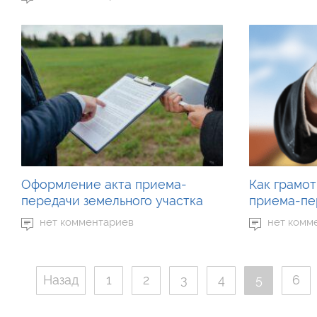
Оформление акта приема-
Как грамот
передачи земельного участка
приема-пе
нет комментариев
нет комм
Назад
1
2
3
4
5
6