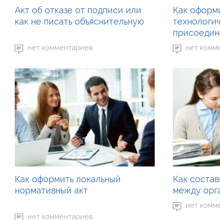
Акт об отказе от подписи или
Как оформи
как не писать объяснительную
технологи
присоедин
нет комментариев
нет комм
Как оформить локальный
Как состав
нормативный акт
между орг
нет комм
нет комментариев