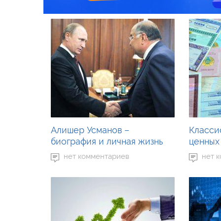
Алишер Усманов –
Класси
биография и личная жизнь
ценных
нет комментариев
нет 