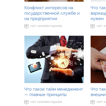
Конфликт интересов на
Что та
государственной службе и
вариаци
на предприятии
нужен
нет комментариев
нет 
Что такое тайм менеджмент
Что та
— главные принципы
внешни
нет комментариев
нет 