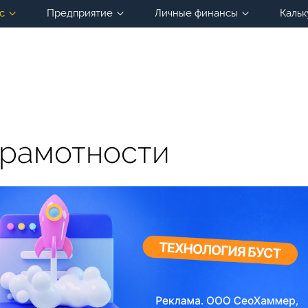
с
Предприятие
Личные финансы
Кальк
грамотности