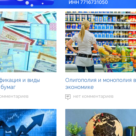
фикация и виды
Олигополия и монополия в
 бумаг
экономике
комментариев
нет комментариев