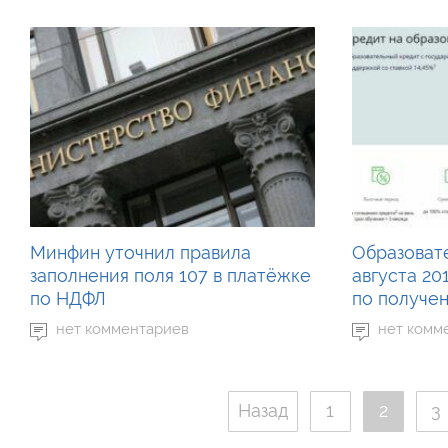
Минфин уточнил правила
Образоват
заполнения поля 107 в платёжке
августа 20
по НДФЛ
по получе
нет комментариев
нет комм
Назад
1
2
3