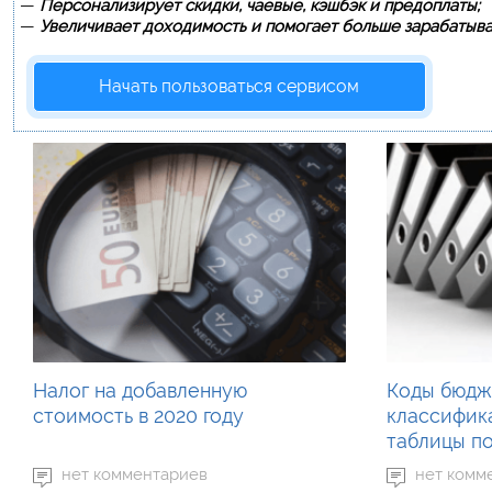
—
Персонализирует скидки, чаевые, кэшбэк и предоплаты;
—
Увеличивает доходимость и помогает больше зарабатыва
Начать пользоваться сервисом
Налог на добавленную
Коды бюдж
стоимость в 2020 году
классифика
таблицы по
нет комментариев
нет комм