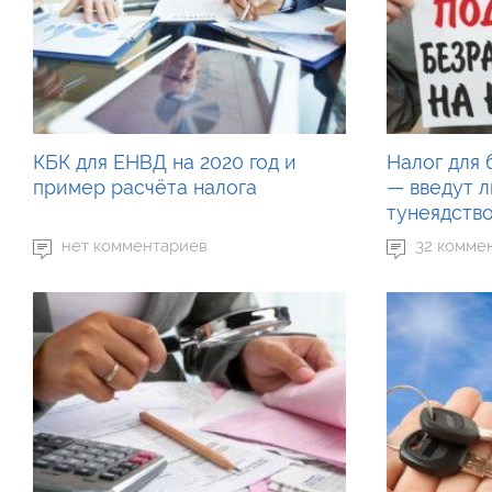
КБК для ЕНВД на 2020 год и
Налог для 
пример расчёта налога
— введут л
тунеядств
нет комментариев
32 комме