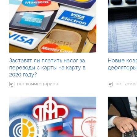
Заставят ли платить налог за
Новые коэ
переводы с карты на карту в
дефляторы 
2020 году?
нет комментариев
нет комм