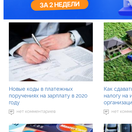
Новые коды в платежных
Как сдават
поручениях на зарплату в 2020
налогу на
году
организаци
нет комментариев
нет комм