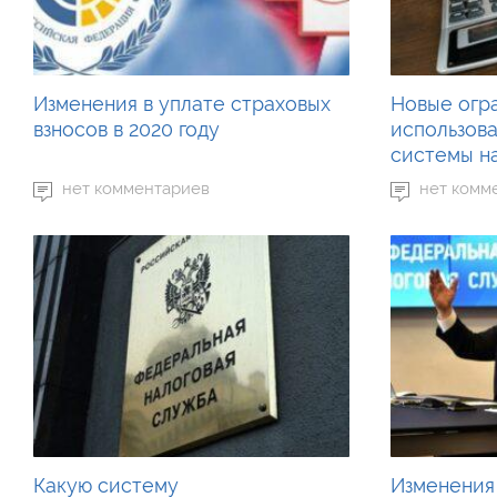
Изменения в уплате страховых
Новые огр
взносов в 2020 году
использов
системы н
нет комментариев
нет комм
Какую систему
Изменения